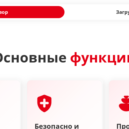
зор
Загр
Основные
функци
Безопасно и
Про