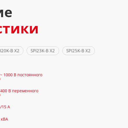
ие
стики
I20K-B X2
SPI23K-B X2
SPI25K-B X2
 ~ 1000 В постоянного
а
/400 В переменного
а
А/15 А
5 кВА