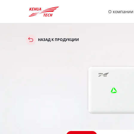
О компании
НАЗАД К ПРОДУКЦИИ
中文
Global
Deuts
中文
English
Deu
Загружать
Комм
Жилой