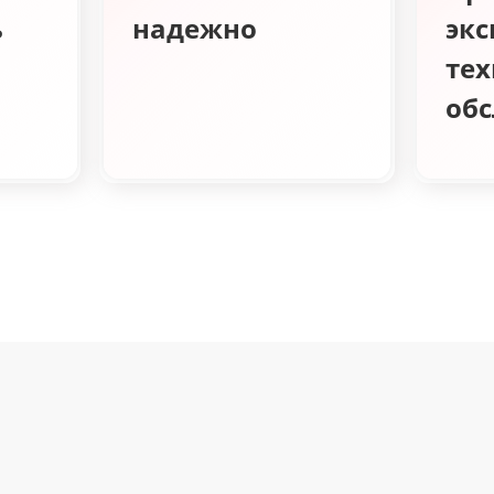
ь
надежно
экс
тех
об