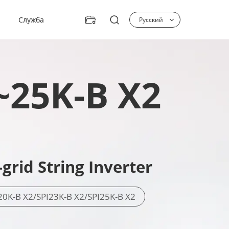
Служба

Русский

~25K-B X2
Italy
Kazakhstan
Italiano
Русский
grid String Inverter
ка
Свяжитесь с нами
Практический пример
20K-B X2/SPI23K-B X2/SPI25K-B X2