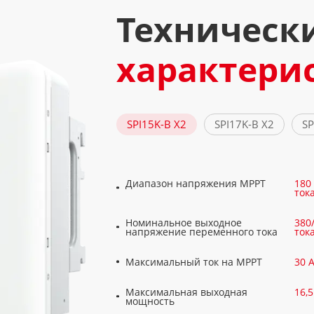
Техническ
характери
SPI15K-B X2
SPI17K-B X2
SP
Диапазон напряжения MPPT
180
ток
Номинальное выходное
380
напряжение переменного тока
ток
Максимальный ток на MPPT
30 
Максимальная выходная
16,
мощность