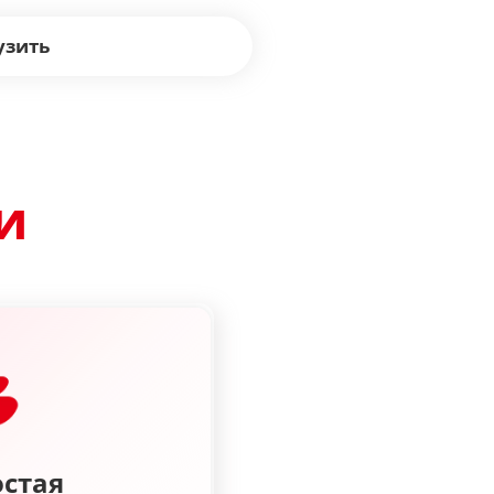
узить
и
стая