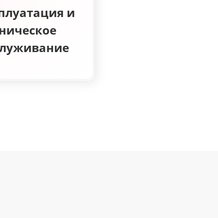
плуатация и
ническое
служивание