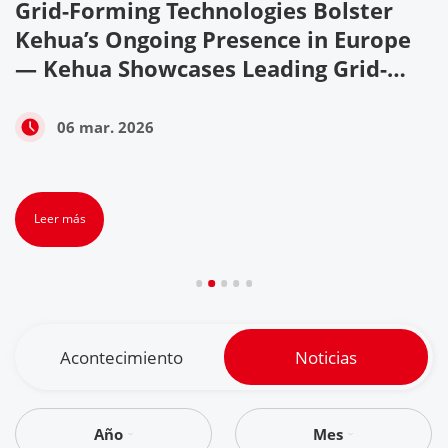
Grid-Forming Technologies Bolster
w
Kehua’s Ongoing Presence in Europe
— Kehua Showcases Leading Grid-
Forming Technologies and Reliable
PV+ESS Solutions at ENEX & KEY
06 mar. 2026
ENERGY 2026
Leer más
Acontecimiento
Noticias
Año
Mes