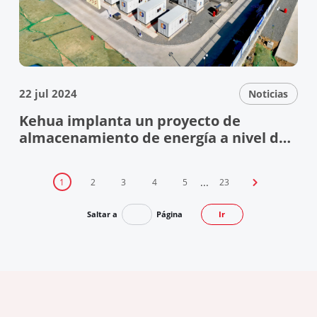
22 jul 2024
Noticias
Kehua implanta un proyecto de
almacenamiento de energía a nivel de
red de 200 MW / 400 MWh en el este de
China
...
1
2
3
4
5
23

Saltar a
Página
Ir