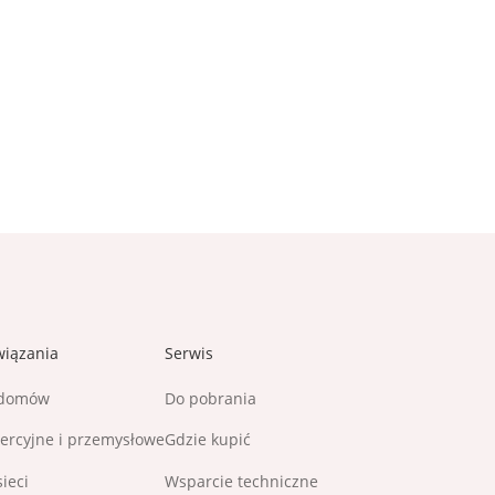
wiązania
Serwis
 domów
Do pobrania
rcyjne i przemysłowe
Gdzie kupić
sieci
Wsparcie techniczne