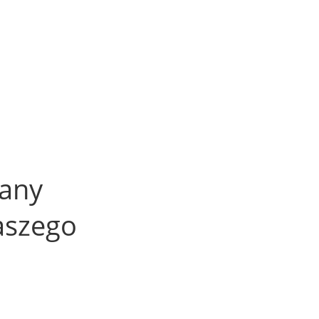
wany
aszego