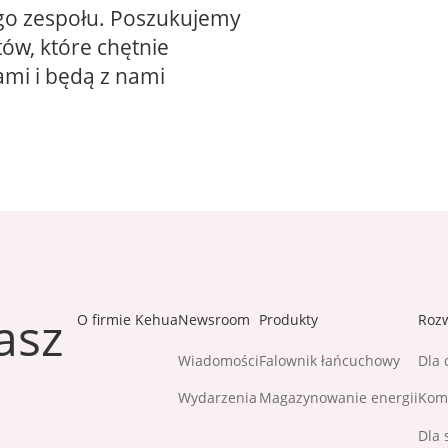
go zespołu. Poszukujemy
tów, które chętnie
ami i będą z nami
asz
O firmie Kehua
Newsroom
Produkty
Roz
Wiadomości
Falownik łańcuchowy
Dla
Wydarzenia
Magazynowanie energii
Kome
Dla 