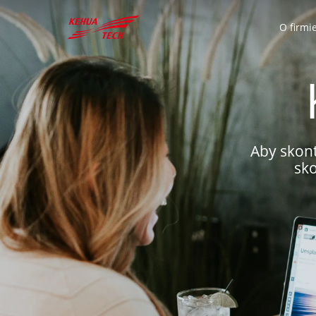
O firmi
中文
Global
Deuts
Aby skont
中文
English
Deu
sko
Do pobrania
Dla domów
Ko