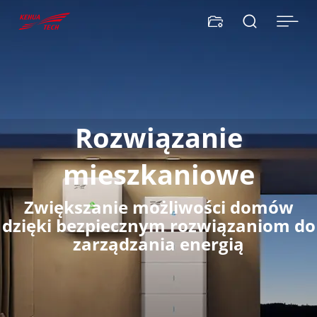


Rozwiązanie
mieszkaniowe
Zwiększanie możliwości domów
dzięki bezpiecznym rozwiązaniom do
zarządzania energią