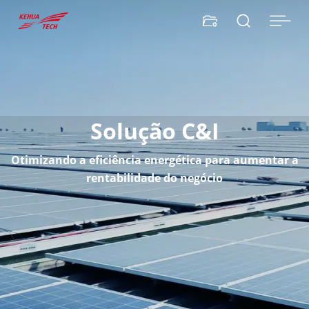


Solução C&I
Otimizando a eficiência energética para aumentar a
rentabilidade do negócio